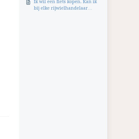
Ik wil een fiets kopen. Kan ik
bij elke rijwielhandelaar
terecht?