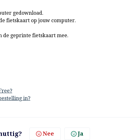
puter gedownload.
de fietskaart op jouw computer.
 de geprinte fietskaart mee.
Free?
estelling in?
nuttig?
Nee
Ja