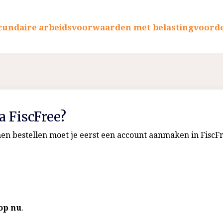
cundaire arbeidsvoorwaarden met belastingvoord
ia FiscFree?
nen bestellen moet je eerst een account aanmaken in FiscFr
op nu
.