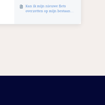
Kan ik mijn nieuwe fiets
overzetten op mijn bestaande
fietsverzekering?