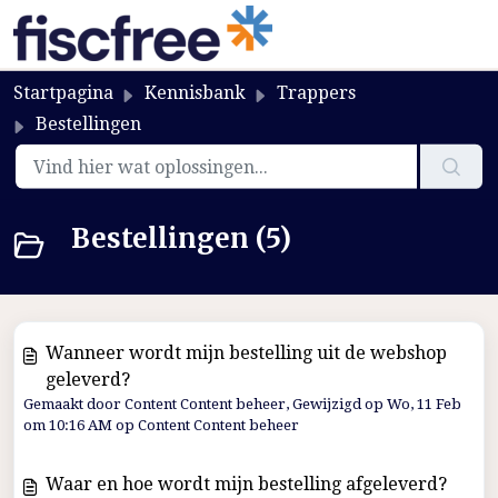
Startpagina
Kennisbank
Trappers
Bestellingen
Bestellingen (5)
Wanneer wordt mijn bestelling uit de webshop
geleverd?
Gemaakt door Content Content beheer, Gewijzigd op Wo, 11 Feb
om 10:16 AM op Content Content beheer
Waar en hoe wordt mijn bestelling afgeleverd?