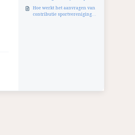
heb afgerond?
Hoe werkt het aanvragen van
contributie sportvereniging
via FiscFree?